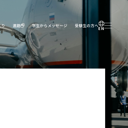
よ
り
進
路
学
生
か
ら
メ
ッ
セ
ー
ジ
受
験
生
の
方
へ
よ
り
進
路
学
生
か
ら
メ
ッ
セ
ー
ジ
受
験
生
の
方
へ