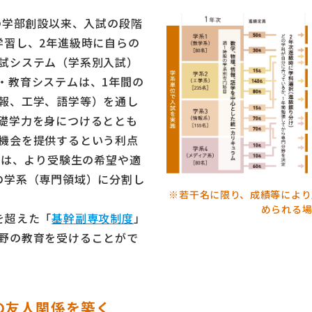
の学部創設以来、入試の段階
学習し、2年進級時に自らの
試システム（学系別入試）
・教育システムは、1年間の
報、工学、語学等）を通し
礎学力を身につけるととも
機会を提供するという利点
らは、より受験生の希望や適
の学系（専門領域）に分割し
※若干名に限り、成績等により
められる場
を超えた「
基幹副専攻制度
」
野の教育を受けることがで
涯の友人関係を築く