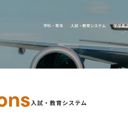
学
科
・
専
攻
入
試
・
教
育
シ
ス
テ
ム
学
部
長
学
科
・
専
攻
入
試
・
教
育
シ
ス
テ
ム
学
部
長
ons
入試・教育システム